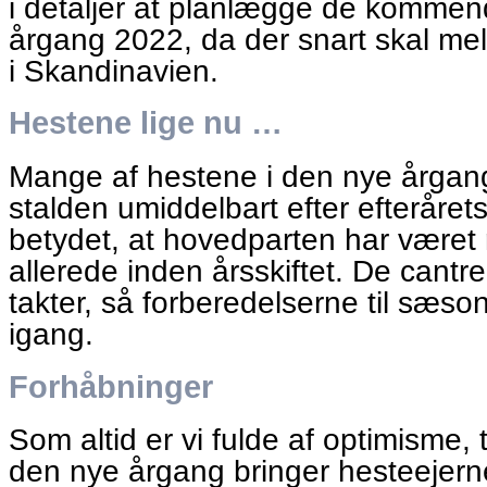
i detaljer at planlægge de komme
årgang 2022, da der snart skal meld
i Skandinavien.
Hestene lige nu …
Mange af hestene i den nye årgang
stalden umiddelbart efter efteråret
betydet, at hovedparten har været r
allerede inden årsskiftet. De cantr
takter, så forberedelserne til sæs
igang.
Forhåbninger
Som altid er vi fulde af optimisme, til
den nye årgang bringer hesteejerne