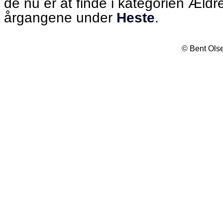
de nu er at finde i kategorien Ældr
årgangene under
Heste
.
© Bent Olse