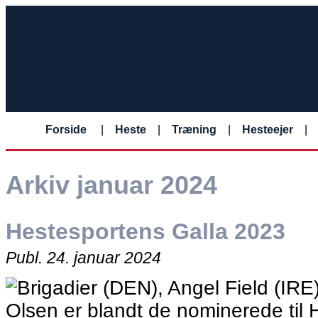
Forside
|
Heste
|
Træning
|
Hesteejer
|
Arkiv januar 2024
Hestesportens Galla 2023
Publ.
24. januar 2024